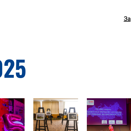
За
025