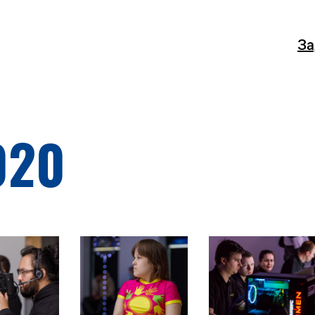
За
020